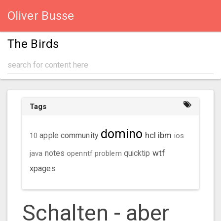
Oliver Busse
The Birds
Tags
domino
hcl
ibm
community
10
apple
ios
wtf
java
notes
openntf
problem
quicktip
xpages
Schalten - aber