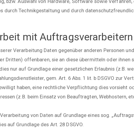
lung, bzw. Auswahl von Hardware, Software sowie Verfahren
s durch Technikgestaltung und durch datenschutzfreundlich
eit mit Auftragsverarbeitern 
nserer Verarbeitung Daten gegenüber anderen Personen un
r Dritten) offenbaren, sie an diese übermitteln oder ihnen s
dies nur auf Grundlage einer gesetzlichen Erlaubnis (z.B. w
ahlungsdienstleister, gem. Art. 6 Abs. 1 lit. b DSGVO zur Ver
ngewilligt haben, eine rechtliche Verpflichtung dies vorsieht 
ressen (z.B. beim Einsatz von Beauftragten, Webhostern, etc
r Verarbeitung von Daten auf Grundlage eines sog. „Auftrag
ies auf Grundlage des Art. 28 DSGVO.